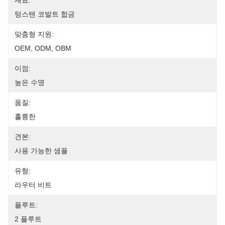
재료:
텅스텐 코발트 합금
맞춤형 지원:
OEM, ODM, OBM
이점:
높은 수명
품질:
훌륭한
견본:
사용 가능한 샘플
유형:
라우터 비트
플루트:
2 플루트