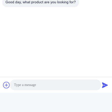
Good day, what product are you looking for?
사양
모델 번호
L1503A
제품명
이중 핑거 비트
장점
긴 수명
샘플
샘플 제공 가능