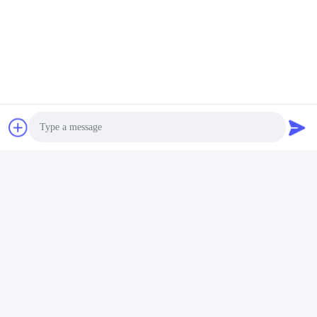
Photo
Video Call
Audio Call