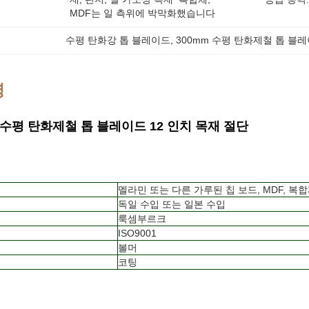
MDF는 일 측위에 박막화했습니다
수평 탄화강 톱 블레이드
, 
300mm 수평 탄화제철 톱 블
명
m 수평 탄화제철 톱 블레이드 12 인치 목재 절단
멜라민 또는 다른 가루된 칩 보드, MDF, 복
독일 수입 또는 일본 수입
룩셈부르크
ISO9001
볼머
코팅
: