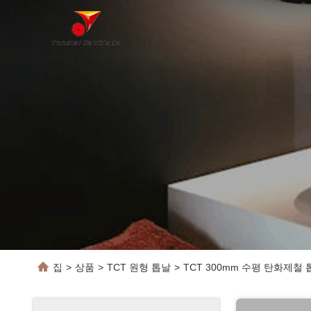
집
>
상품
>
TCT 원형 톱날
>
TCT 300mm 수평 탄화제철 