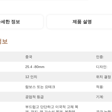
자세한 정보
제품 설명
정보
중국
인증:
25.4 -80mm
디자인:
12 인치
위치 결정 
람보스 또는 요테크
적용:
공업적 등급
기계:
부드럽고 단단하고 이국적 고체 목
재, 판지, 열 가소성 목재  복합체, 
공급 능력: