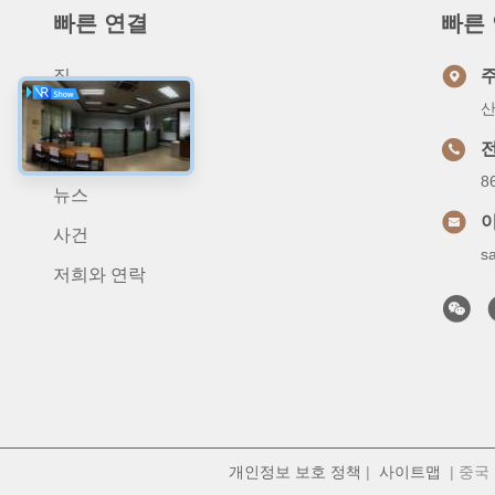
빠른 연결
빠른
집
산
상품
우리 에 관한 것
8
뉴스
사건
s
저희와 연락
개인정보 보호 정책
|
사이트맵
| 중국 