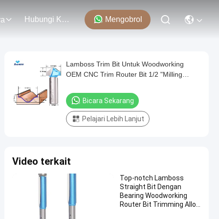
Hubungi Kami
Mengobrol
ra
Lamboss Trim Bit Untuk Woodworking
OEM CNC Trim Router Bit 1/2 "Milling
Cutter
Bicara Sekarang
Pelajari Lebih Lanjut
Video terkait
Top-notch Lamboss
Straight Bit Dengan
Bearing Woodworking
Router Bit Trimming Alloy
Milling Cutter