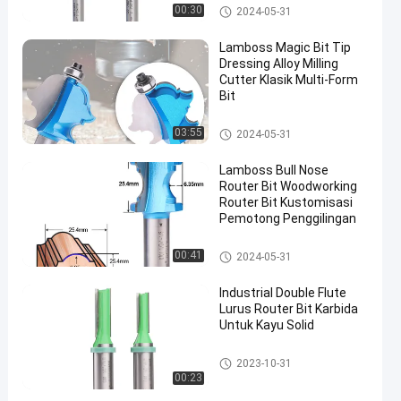
Bit Router Lurus
00:30
2024-05-31
Lamboss Magic Bit Tip
Dressing Alloy Milling
Cutter Klasik Multi-Form
Bit
Bit Router Lurus
03:55
2024-05-31
Lamboss Bull Nose
Router Bit Woodworking
Router Bit Kustomisasi
Pemotong Penggilingan
Bit Router Lurus
00:41
2024-05-31
Industrial Double Flute
Lurus Router Bit Karbida
Untuk Kayu Solid
Bit Router Lurus
2023-10-31
00:23