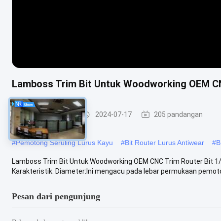
Lamboss Trim Bit Untuk Woodworking OEM CNC 
Bit Router Lurus
2024-07-17
205 pandangan
#
Pemotong Seruling Lurus Kayu
#
Bit Router Lurus Antiwear
#
B
Lamboss Trim Bit Untuk Woodworking OEM CNC Trim Router Bit 1/2
Karakteristik: Diameter:Ini mengacu pada lebar permukaan pemoton
Pesan dari pengunjung