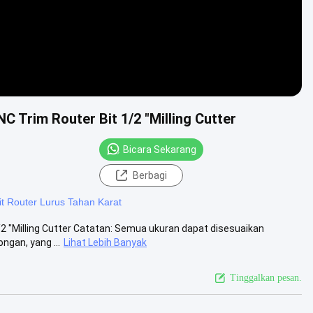
Trim Router Bit 1/2 "Milling Cutter
Bicara Sekarang
Berbagi
it Router Lurus Tahan Karat
 "Milling Cutter Catatan: Semua ukuran dapat disesuaikan
gan, yang ...
Lihat Lebih Banyak
Tinggalkan pesan.