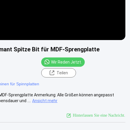
mant Spitze Bit für MDF-Sprengplatte
Wir Reden Jetzt.
Teilen
nen für Spinnplatten
r MDF-Sprengplatte Anmerkung: Alle Größen können angepasst
ensdauer und ....
Ansicht mehr
Hinterlassen Sie eine Nachricht.