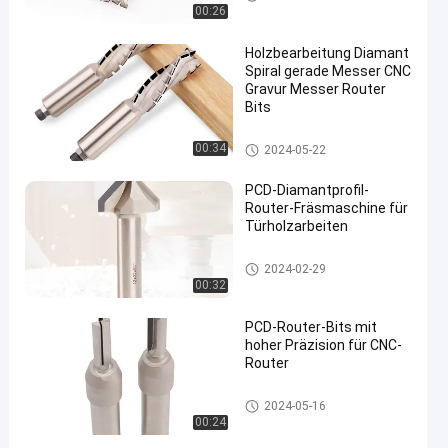
00:26
Holzbearbeitung Diamant
Spiral gerade Messer CNC
Gravur Messer Router
Bits
PCD-Router-Bits
00:34
2024-05-22
PCD-Diamantprofil-
Router-Fräsmaschine für
Türholzarbeiten
PCD-Router-Bits
2024-02-29
00:32
PCD-Router-Bits mit
hoher Präzision für CNC-
Router
PCD-Router-Bits
2024-05-16
00:24