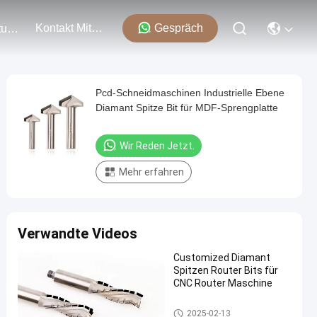
Kontakt Mit Uns
Gespräch
Veranstaltungen
Pcd-Schneidmaschinen Industrielle Ebene
Diamant Spitze Bit für MDF-Sprengplatte
Wir Reden Jetzt.
Mehr erfahren
Verwandte Videos
Customized Diamant
Spitzen Router Bits für
CNC Router Maschine
PCD-Router-Bits
2025-02-13