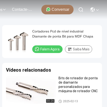
Contacte-Nos
Conversar
os
Cortadores Pcd de nível industrial
Diamante de ponta Bit para MDF Chapa
Falem Agora.
Saiba Mais
Vídeos relacionados
Bits de roteador de ponta
de diamante
personalizados para
máquina de roteador CNC
Bits do roteador PCD
00:26
2025-02-13