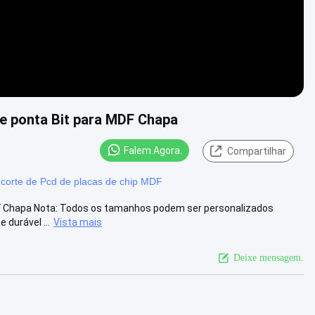
de ponta Bit para MDF Chapa
Falem Agora.
Compartilhar
corte de Pcd de placas de chip MDF
MDF Chapa Nota: Todos os tamanhos podem ser personalizados
 durável ...
Vista mais
Deixe mensagem.