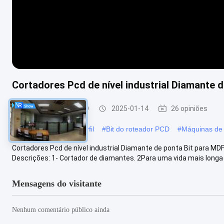
Cortadores Pcd de nível industrial Diamante 
Bits do roteador PCD
2025-01-14
26 opiniões
#
Bits do roteador de perfil
#
Bit do roteador PCD
#
Máquinas de 
Cortadores Pcd de nível industrial Diamante de ponta Bit para 
Descrições: 1- Cortador de diamantes. 2Para uma vida mais longa e
Mensagens do visitante
Nenhum comentário público ainda