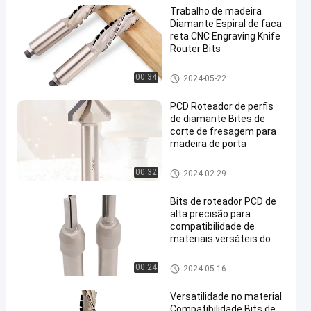
Trabalho de madeira
Diamante Espiral de faca
reta CNC Engraving Knife
Router Bits
Bits do roteador PCD
00:34
2024-05-22
PCD Roteador de perfis
de diamante Bites de
corte de fresagem para
madeira de porta
Bits do roteador PCD
00:32
2024-02-29
Bits de roteador PCD de
alta precisão para
compatibilidade de
materiais versáteis do
roteador CNC
Bits do roteador PCD
00:24
2024-05-16
Versatilidade no material
Compatibilidade Bits de