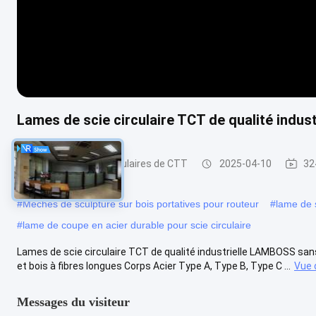
Lames de scie circulaire TCT de qualité indu
Lames de scies circulaires de CTT
2025-04-10
32
#
Mèches de sculpture sur bois portatives pour routeur
#
lame de s
#
lame de coupe en acier durable pour scie circulaire
Lames de scie circulaire TCT de qualité industrielle LAMBOSS san
et bois à fibres longues Corps Acier Type A, Type B, Type C ...
Vue 
Messages du visiteur