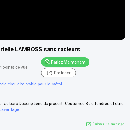
strielle LAMBOSS sans racleurs
Parlez Maintenant.
4 points de vue
Partager
cie circulaire stable pour le métal
s racleurs Descriptions du produit : Coutumes Bois tendres et durs
davantage
Laissez un message.