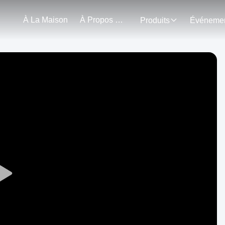
À La Maison
À Propos De Nous
Produits
Play
Video