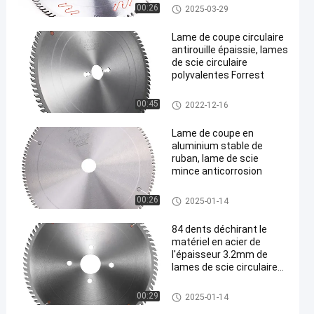
Lames de scies circulaires de
00:26
2025-03-29
CTT
Lame de coupe circulaire
antirouille épaissie, lames
de scie circulaire
polyvalentes Forrest
Lames de scies circulaires de
00:45
2022-12-16
CTT
Lame de coupe en
aluminium stable de
ruban, lame de scie
mince anticorrosion
Lames de scies circulaires de
00:26
2025-01-14
CTT
84 dents déchirant le
matériel en acier de
l'épaisseur 3.2mm de
lames de scie circulaire
de TCT
Lames de scies circulaires de
00:29
2025-01-14
CTT