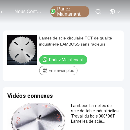
Parlez
Nous Contacter
Événements
Maintenant.
Lames de scie circulaire TCT de qualité
industrielle LAMBOSS sans racleurs
Parlez Maintenant.
En savoir plus
Vidéos connexes
Lamboss Lamelles de
scie de table industrielles
Travail du bois 300*96T
Lamelles de scie
circulaires