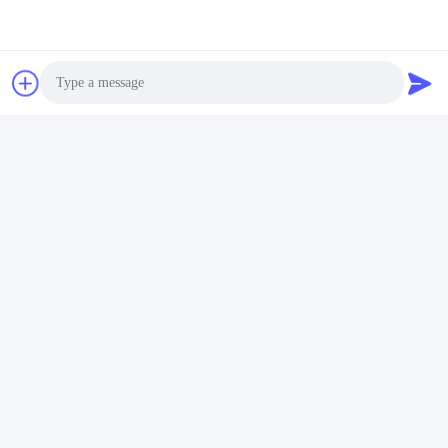
Photo
Video Call
Audio Call