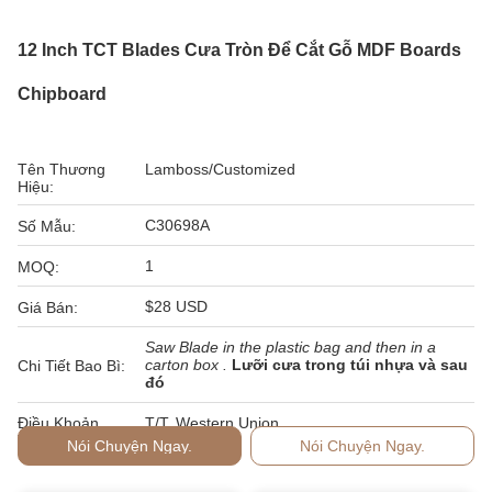
12 Inch TCT Blades Cưa Tròn Để Cắt Gỗ MDF Boards
Chipboard
Tên Thương
Lamboss/Customized
Hiệu:
C30698A
Số Mẫu:
1
MOQ:
$28 USD
Giá Bán:
Saw Blade in the plastic bag and then in a
carton box .
Lưỡi cưa trong túi nhựa và sau
Chi Tiết Bao Bì:
đó
Điều Khoản
T/T, Western Union
Thanh Toán:
Nói Chuyện Ngay.
Nói Chuyện Ngay.