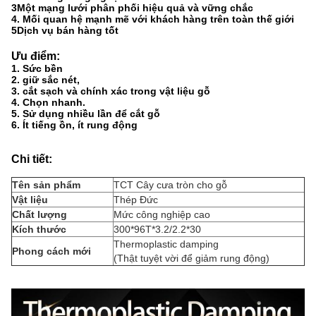
3Một mạng lưới phân phối hiệu quả và vững chắc
4. Mối quan hệ mạnh mẽ với khách hàng trên toàn thế giới
5Dịch vụ bán hàng tốt
Ưu điểm:
1. Sức bền
2. giữ sắc nét,
3. cắt sạch và chính xác trong vật liệu gỗ
4. Chọn nhanh.
5. Sử dụng nhiều lần để cắt gỗ
6. Ít tiếng ồn, ít rung động
Chi tiết:
Tên sản phẩm
TCT Cây cưa tròn cho gỗ
Vật liệu
Thép Đức
Chất lượng
Mức công nghiệp cao
Kích thước
300*96T*3.2/2.2*30
Thermoplastic damping
Phong cách mới
(Thật tuyệt vời để giảm rung động)