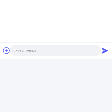
Các Thẻ:
Photo
Mũi Khắc Gỗ Cầm Tay Cho Bộ Định Tuyến
Video Call
Lưỡi Cưa Tròn Ổn Định Cho Kim Loại
Audio Call
Lưỡi Cắt Thép Bền Cho Cưa Tròn