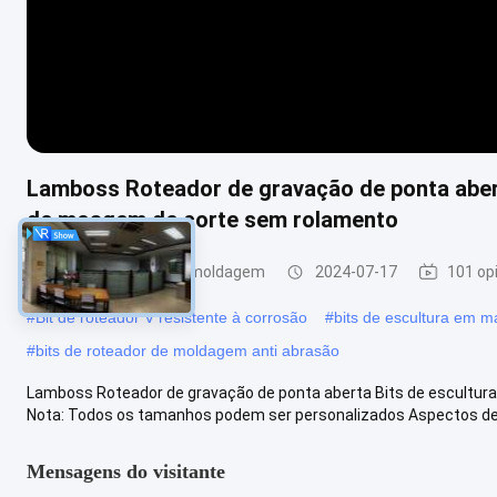
Lamboss Roteador de gravação de ponta abert
de moagem de corte sem rolamento
Bits de roteador de moldagem
2024-07-17
101 op
#
Bit de roteador V resistente à corrosão
#
bits de escultura em ma
#
bits de roteador de moldagem anti abrasão
Lamboss Roteador de gravação de ponta aberta Bits de escultur
Nota: Todos os tamanhos podem ser personalizados Aspectos det
Mensagens do visitante