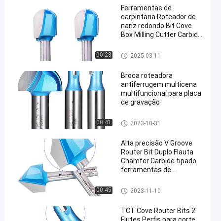
Ferramentas de
carpintaria Roteador de
nariz redondo Bit Cove
Box Milling Cutter Carbide
CNC Bit
Bits de roteador de moldagem
00:28
2025-03-11
Broca roteadora
antiferrugem multicena
multifuncional para placa
de gravação
Bits de roteador de moldagem
00:41
2023-10-31
Alta precisão V Groove
Router Bit Duplo Flauta
Chamfer Carbide tipado
ferramentas de
carpintaria
Bits de roteador de moldagem
00:45
2023-11-10
TCT Cove Router Bits 2
Flutes Perfis para corte