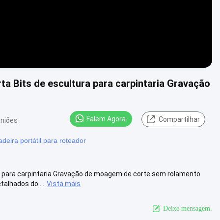
a Bits de escultura para carpintaria Gravação
Falem Agora.
Compartilhar
iniões
deira portátil para roteador
a para carpintaria Gravação de moagem de corte sem rolamento
alhados do ...
Vista mais
Deixe mensagem.