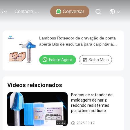
Contacte-Nos
Conversar
os
Lamboss Roteador de gravação de ponta
aberta Bits de escultura para carpintaria
Gravação de moagem de corte sem
rolamento
Falem Agora.
Saiba Mais
Vídeos relacionados
Brocas de roteador de
moldagem de nariz
redondo resistentes
portáteis multiuso
Bits de roteador de moldagem
00:25
2025-09-12