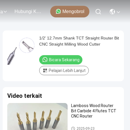
Hubungi Kami
Mengobrol
ra
1/2' 12.7mm Shank TCT Straight Router Bit
CNC Straight Milling Wood Cutter
Bicara Sekarang
Pelajari Lebih Lanjut
Video terkait
Lamboss Wood Router
Bit Carbide 4 Flutes TCT
CNC Router
TCT Lurus Bit
2025-09-23