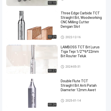
00:18
Three Edge Carbide TCT
Straight Bit, Woodworking
CNC Milling Cutter
Dengan Slot
TCT Lurus Bit
00:29
2022-12-16
LAMBOSS TCT Bit Lurus
Tiga Tepi 1/2"*6*22mm
Bit Router Teluk
TCT Lurus Bit
2024-05-31
00:23
Double Flute TCT
Straight Bit Anti Patah
Diameter 12mm Awet
TCT Lurus Bit
2025-01-14
00:28