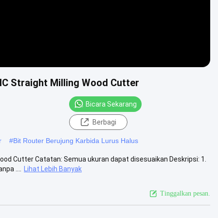
C Straight Milling Wood Cutter
Bicara Sekarang
Berbagi
r
#
Bit Router Berujung Karbida Lurus Halus
ood Cutter Catatan: Semua ukuran dapat disesuaikan Deskripsi: 1.
pa ....
Lihat Lebih Banyak
Tinggalkan pesan.