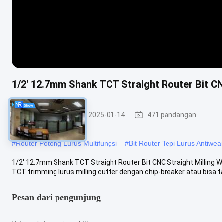
1/2' 12.7mm Shank TCT Straight Router Bit CN
TCT Lurus Bit
2025-01-14
471 pandangan
#
Router Potong Lurus Multifungsi
#
Bit Router Tepi Lurus Antiwea
1/2' 12.7mm Shank TCT Straight Router Bit CNC Straight Milling W
TCT trimming lurus milling cutter dengan chip-breaker atau bisa tan
Pesan dari pengunjung