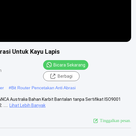
brasi Untuk Kayu Lapis
Bicara Sekarang
n
Berbagi
er
#
Bit Router Pencetakan Anti Abrasi
ANCA Australia Bahan Karbit Bantalan tanpa Sertifikat ISO9001
.....
Lihat Lebih Banyak
Tinggalkan pesan.