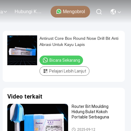
Hubungi Kami
Mengobrol
ra
Antirust Core Box Round Nose Drill Bit Anti
Abrasi Untuk Kayu Lapis
Bicara Sekarang
Pelajari Lebih Lanjut
Video terkait
Router Bit Moulding
Hidung Bulat Kokoh
Portable Serbaguna
Membentuk Bit Router
2025-09-12