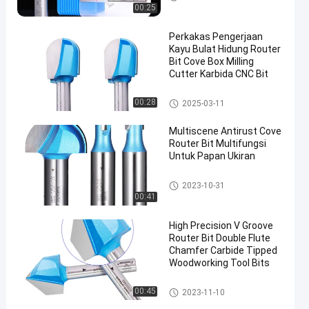
00:25
Perkakas Pengerjaan
Kayu Bulat Hidung Router
Bit Cove Box Milling
Cutter Karbida CNC Bit
Membentuk Bit Router
00:28
2025-03-11
Multiscene Antirust Cove
Router Bit Multifungsi
Untuk Papan Ukiran
Membentuk Bit Router
2023-10-31
00:41
High Precision V Groove
Router Bit Double Flute
Chamfer Carbide Tipped
Woodworking Tool Bits
Membentuk Bit Router
00:45
2023-11-10