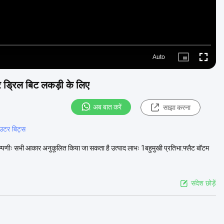
Auto
Picture-
Fullscre
in-
Picture
र ड्रिल बिट लकड़ी के लिए
अब बात करें
साझा करना
राउटर बिट्स
िप्पणीः सभी आकार अनुकूलित किया जा सकता है उत्पाद लाभः 1बहुमुखी प्रतिभा:फ्लैट बॉटम
संदेश छोड़ें