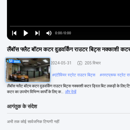
Loaded
:
0%
0:00
/
0:00
Play
Play
Play
Mute
Current
Duration
next
next
लैंबॉस फ्लैट बॉटम कटर वुडवर्किंग राउटर बिट्स नक्काशी कट
Time
सीधे राउटर बिट्स
2024-05-31
205 विचार
#
वुडवर्किंग स्ट्रेट फ्लूट कटर
#
एंटीवियर स्ट्रेट राउटर बिट्स
#
रस्टप्रूफ स्ट्रेट 
लैंबॉस फ्लैट बॉटम कटर वुडवर्किंग राउटर बिट्स नक्काशी कटर ड्रिल बिट लकड़ी के लिए ट
कटर का उपयोग विभिन्न कार्यों के लिए क...
और देखें
आगंतुक के संदेश
अभी तक कोई सार्वजनिक टिप्पणी नहीं