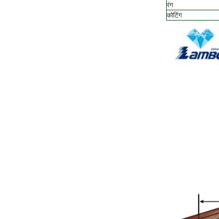
रंग
कोटिंग