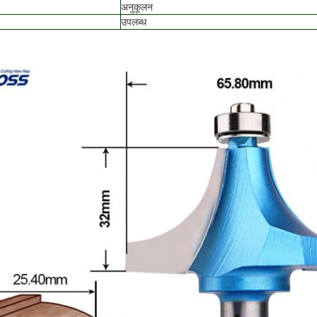
अनुकूलन
उपलब्ध