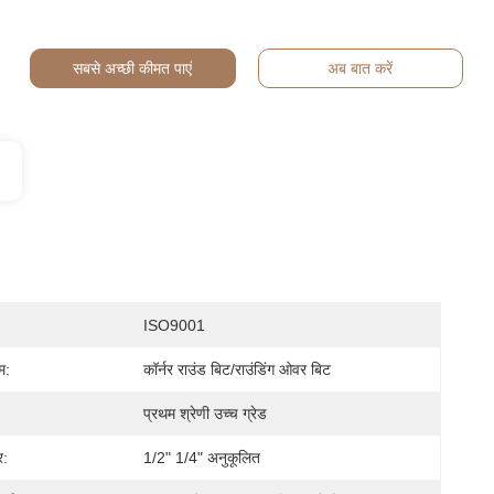
सबसे अच्छी कीमत पाएं
अब बात करें
ISO9001
म:
कॉर्नर राउंड बिट/राउंडिंग ओवर बिट
प्रथम श्रेणी उच्च ग्रेड
र:
1/2" 1/4" अनुकूलित