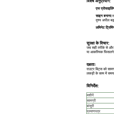
विशेष अनुप्रयोग:
एज प्रोफाइलिं
साइन बनाना:
स
दृश्य अपील बढ
लमिनेट ट्रिमिं
सुरक्षा के विचार:
जब सही तरीके से और 
या आकस्मिक फिसलने 
दक्षताः
राउटर बिट्स को सामग्
लकड़ी के काम में समय
विनिर्देश:
मशीनें
सामग्री
बांसुरी
प्रमाणपत्र