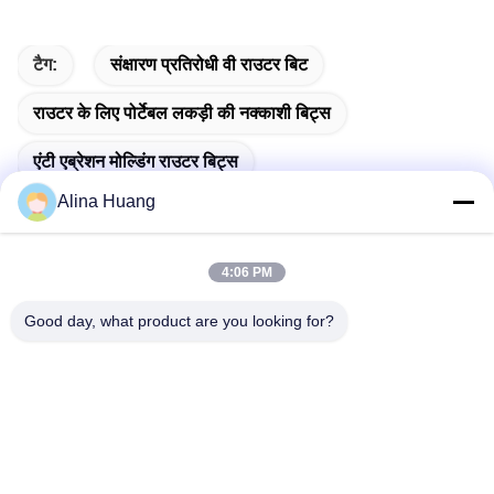
बिट राउटर बिट राउटर बिट
टैग:
संक्षारण प्रतिरोधी वी राउटर बिट
राउटर के लिए पोर्टेबल लकड़ी की नक्काशी बिट्स
एंटी एब्रेशन मोल्डिंग राउटर बिट्स
Alina Huang
4:06 PM
त्वरित संपर्क
Good day, what product are you looking for?
पता
औद्योगिक विकास क्षेत्र गुआनाओ, शिशन टाउन, फोशान सिटी
टेलीफोन
86-757-85803392