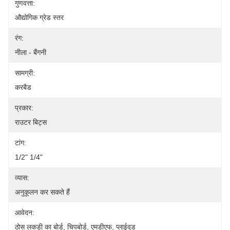
गुणवत्ता:
औद्योगिक ग्रेड स्तर
रंग:
नीला - बैंगनी
सामग्री:
करबैड
प्रकार:
राउटर बिट्स
टांग:
1/2" 1/4"
व्यास:
अनुकूलन कर सकते हैं
आवेदन:
ठोस लकड़ी का बोर्ड, चिपबोर्ड, एमडीएफ, प्लाईवुड