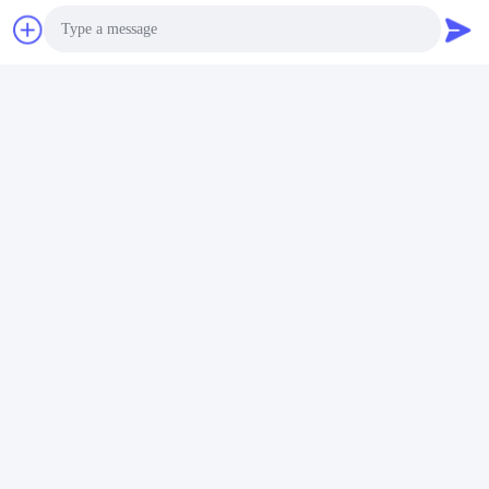
Photo
Video Call
Audio Call