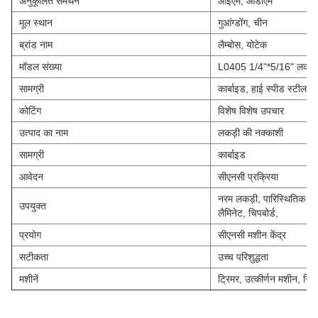
अनुकूलित समर्थन
ओईएम, ओडीएम
मूल स्थान
गुआंग्डोंग, चीन
ब्रांड नाम
लैम्बोस, योटेक
मॉडल संख्या
L0405 1/4"*5/16" लकड़ी
सामग्री
कार्बाइड, हाई स्पीड स्टील, वो
कोटिंग
विशेष विशेष उपचार
उत्पाद का नाम
लकड़ी की नक्काशी
सामग्री
कार्बाइड
आवेदन
सीएनसी प्रक्रिया
नरम लकड़ी, पारिस्थितिक बोर
उपयुक्त
लैमिनेट, चिपबोर्ड,
प्रयोग
सीएनसी मशीन केंद्र
सटीकता
उच्च परिशुद्धता
मशीनें
ट्रिमर, उत्कीर्णन मशीन, स्वि