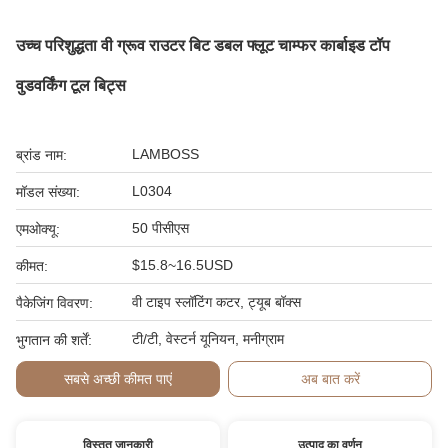
उच्च परिशुद्धता वी ग्रूव राउटर बिट डबल फ्लूट चाम्फर कार्बाइड टॉप
वुडवर्किंग टूल बिट्स
LAMBOSS
ब्रांड नाम:
L0304
मॉडल संख्या:
50 पीसीएस
एमओक्यू:
$15.8~16.5USD
कीमत:
वी टाइप स्लॉटिंग कटर, ट्यूब बॉक्स
पैकेजिंग विवरण:
टी/टी, वेस्टर्न यूनियन, मनीग्राम
भुगतान की शर्तें:
सबसे अच्छी कीमत पाएं
अब बात करें
विस्तृत जानकारी
उत्पाद का वर्णन