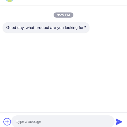
9:25 PM
त्वरित संपर्क
Good day, what product are you looking for?
पता
औद्योगिक विकास क्षेत्र गुआनाओ, शिशन टाउन, फोशान सिटी
टेलीफोन
86-757-85803392
ईमेल
sales@yongtaisaw.com
गोपनीयता नीति
|
साइटमैप
| चीन अच्छा गुणवत्ता TCT सर्कुलर सॉ ब्लेड्स आपूर्तिकर्ता.
कॉपीराइट © 2022-2026 Foshan Nanhai Yongtai Saw Co., Ltd . सब
सभी अधिकार सुरक्षित.