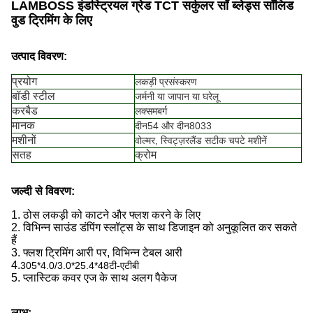
LAMBOSS इंडस्ट्रियल ग्रेड TCT सर्कुलर सॉ ब्लेड्स सॉलिड
वुड ट्रिमिंग के लिए
उत्पाद विवरण:
प्रयोग
लकड़ी प्रसंस्करण
बॉडी स्टील
जर्मनी या जापान या घरेलू
करबैड
लक्समबर्ग
मानक
दीन54 और दीन8033
मशीनों
वोल्मर, स्विट्ज़रलैंड सटीक चपटे मशीनें
सतह
क्रोम
जल्दी से विवरण:
1. ठोस लकड़ी को काटने और फ्लश करने के लिए
2. विभिन्न साउंड डंपिंग स्लॉट्स के साथ डिजाइन को अनुकूलित कर सकते
हैं
3. फ्लश ट्रिमिंग आरी पर, विभिन्न टेबल आरी
4.
305*4.0/3.0*25.4*48टी-एटीबी
5. प्लास्टिक कवर एज के साथ अलग पैकेज
लाभ: