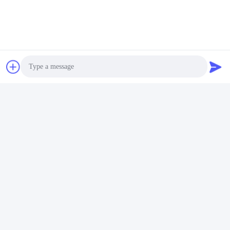
मेटल के लिए स्थिर सर्कुलर सॉ ब्लेड
सर्कुलर सॉ के लिए टिकाऊ स्टील कटिंग ब्लेड
त्वरित संपर्क
Photo
पता
औद्योगिक विकास क्षेत्र गुआनाओ, शिशन टाउन, फोशान सिटी
Video Call
टेलीफोन
Audio Call
86-757-85803392
ईमेल
sales@yongtaisaw.com