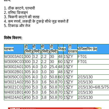
1. ठीक काटने, प्रभावी
2. वरिष्ठ डिजाइन
3. चिकनी काटने की सतह
4. कम स्पर्स, लकड़ी के टुकड़े सीधे जुड़ सकते हैं
5. टिकाऊ और तेज
विशेष विवरण:
डी
बी
बी
डी
टी
पहचान
जेड
α
पोजिशनिंग छेद
(मिमी)
(मिमी)
(मिमी)
(मिमी)
प्रकार
W3003A01
300
3.2
2.2
30
48
15
ZY
FT01
W3009C03
300
3.2
2.2
30
60
15
ZY
FT01
W3002A01
305
4.0
3.0
25.4
48
15
ZY
W3002B01
305
4.0
3.0
30
48
15
ZY
W3050C01
305
4.0
3.0
50.8
60
15
ZY
2/15/130
W3021A02
350
5.0
3.6
50.8
70
15
ZY
2/15/130
W3021C01
350
5.0
3.6
50.8
70
15
ZY
2/15/130+6/8.5/75
W4001B01
400
5.0
3.6
50.8
70
15
ZY
2/15/130
W4024A01
450
5.0
3.8
50.8
70
15
ZY
2/15/130