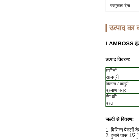
प्रमुखता देना:
उत्पाद का व
LAMBOSS इंडस्ट्
उत्पाद विवरण:
मशीनों
सामग्री
किनारा / बांसुरी
प्रमाण पत्र
रंग की
परत
जल्दी से विवरण:
1. विभिन्न पैनलों क
2. हमारे पास 1/2 "