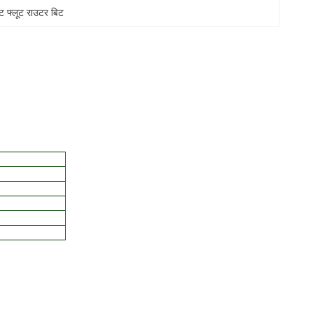
रेट फ्लूट राउटर बिट