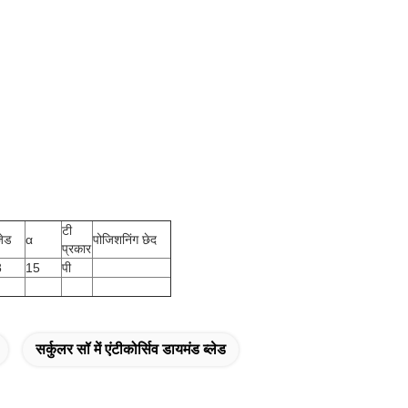
टी
ेड
α
पोजिशनिंग छेद
प्रकार
8
15
पी
सर्कुलर सॉ में एंटीकोर्सिव डायमंड ब्लेड