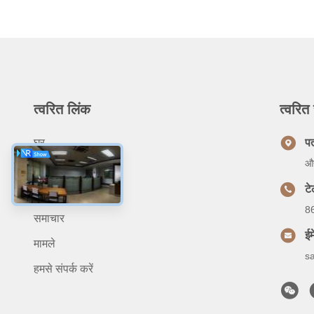
त्वरित लिंक
त्वरित 
घर
प
औद
उत्पादों
ट
हमारे बारे में
8
समाचार
ईम
मामले
s
हमसे संपर्क करें