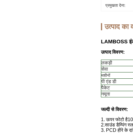
प्रमुखता देना:
उत्पाद का व
LAMBOSS इंडस्ट्
उत्पाद विवरण:
लकड़ी
सेवा
मशीनों
पी एंड डी
पैकेट
नमूना
जल्दी से विवरण:
1. ऊपर फोटो है
10
2.
साउंड डैम्पिंग स
3. PCD हीरे के दां