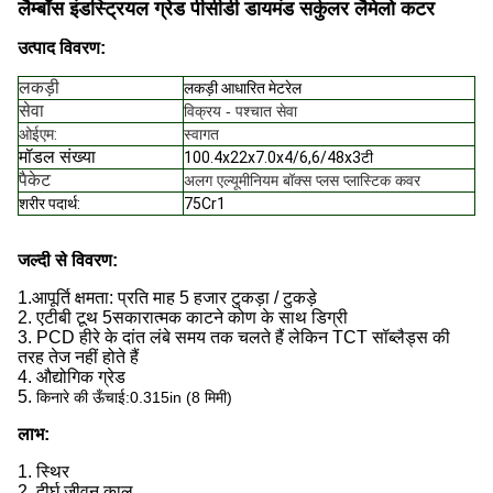
लैम्बॉस इंडस्ट्रियल ग्रेड पीसीडी डायमंड सर्कुलर लैमेलो कटर
उत्पाद विवरण:
लकड़ी
लकड़ी आधारित मेटरेल
सेवा
विक्रय - पश्चात सेवा
ओईएम
:
स्वागत
मॉडल संख्या
100.4x22x7.0x4/6,6/48x3टी
पैकेट
अलग एल्यूमीनियम बॉक्स प्लस प्लास्टिक कवर
शरीर पदार्थ
:
75Cr1
जल्दी से विवरण:
1.
आपूर्ति क्षमता: प्रति माह 5 हजार टुकड़ा / टुकड़े
2. एटीबी टूथ 5
सकारात्मक काटने कोण के साथ डिग्री
3. PCD हीरे के दांत लंबे समय तक चलते हैं लेकिन TCT सॉब्लैड्स की
तरह तेज नहीं होते हैं
4. औद्योगिक ग्रेड
5.
किनारे की ऊँचाई:
0.315in (8 मिमी)
लाभ:
1. स्थिर
2. दीर्घ जीवन काल