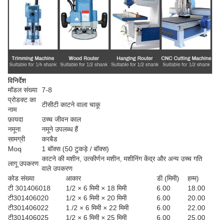
विनिर्देश
मॉडल संख्या
7-8
प्रोडक्ट का
टीसीटी काटने वाला चाकू
नाम
फ़ायदा
उच्च जीवन काल
नमूना
नमूने उपलब्ध हैं
सामग्री
करबैड
Moq
1 बॉक्स (50 टुकड़े / बॉक्स)
काटने की मशीन, उत्कीर्णन मशीन, मशीनिंग केंद्र और अन्य उच्च गति
लागू उपकरण
वाले उपकरण
कोड संख्या
आकार
डी (मिमी)
हम्म)
टी 301406018
1/2 × 6 मिमी × 18 मिमी
6.00
18.00
टी301406020
1/2 × 6 मिमी × 20 मिमी
6.00
20.00
टी301406022
1./2 × 6 मिमी × 22 मिमी
6.00
22.00
टी301406025
1/2 × 6 मिमी × 25 मिमी
6.00
25.00