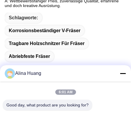
A: Wettbewerbsfähiger Preis, zuverlässige Qualität, erfahrene
und doch kreative Ausrüstung.
Schlagworte:
Korrosionsbeständiger V-Fräser
Tragbare Holzschnitzer Für Fräser
Abriebfeste Fräser
Alina Huang
Schnelle Kontaktaufnahme
6:01 AM
Good day, what product are you looking for?
Anschrift
Industrielle Entwicklungszone Guanyao, Stadt Shishan,
Stadt Foshan