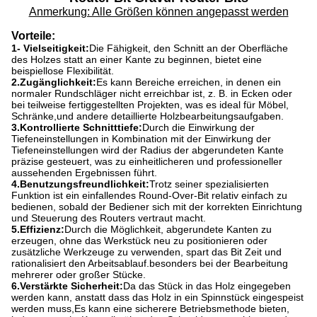
Anmerkung: Alle Größen können angepasst werden
Vorteile
:
1- Vielseitigkeit:
Die Fähigkeit, den Schnitt an der Oberfläche
des Holzes statt an einer Kante zu beginnen, bietet eine
beispiellose Flexibilität.
2.Zugänglichkeit:
Es kann Bereiche erreichen, in denen ein
normaler Rundschläger nicht erreichbar ist, z. B. in Ecken oder
bei teilweise fertiggestellten Projekten, was es ideal für Möbel,
Schränke,und andere detaillierte Holzbearbeitungsaufgaben.
3.Kontrollierte Schnitttiefe:
Durch die Einwirkung der
Tiefeneinstellungen in Kombination mit der Einwirkung der
Tiefeneinstellungen wird der Radius der abgerundeten Kante
präzise gesteuert, was zu einheitlicheren und professioneller
aussehenden Ergebnissen führt.
4.Benutzungsfreundlichkeit:
Trotz seiner spezialisierten
Funktion ist ein einfallendes Round-Over-Bit relativ einfach zu
bedienen, sobald der Bediener sich mit der korrekten Einrichtung
und Steuerung des Routers vertraut macht.
5.Effizienz:
Durch die Möglichkeit, abgerundete Kanten zu
erzeugen, ohne das Werkstück neu zu positionieren oder
zusätzliche Werkzeuge zu verwenden, spart das Bit Zeit und
rationalisiert den Arbeitsablauf.besonders bei der Bearbeitung
mehrerer oder großer Stücke.
6.Verstärkte Sicherheit:
Da das Stück in das Holz eingegeben
werden kann, anstatt dass das Holz in ein Spinnstück eingespeist
werden muss,Es kann eine sicherere Betriebsmethode bieten,