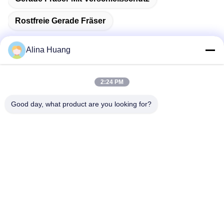
Rostfreie Gerade Fräser
Alina Huang
Schnelle Kontaktaufnahme
2:24 PM
Good day, what product are you looking for?
Anschrift
Industrielle Entwicklungszone Guanyao, Stadt Shishan,
Stadt Foshan
Tel.
86-757-85803392
E-Mail-Adresse
sales@yongtaisaw.com