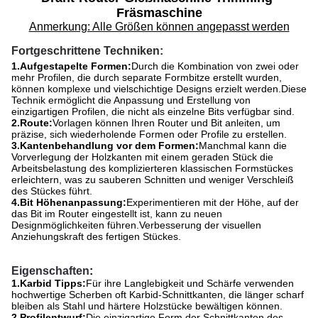
Fräsmaschine
Anmerkung: Alle Größen können angepasst werden
Fortgeschrittene Techniken:
1.Aufgestapelte Formen:
Durch die Kombination von zwei oder
mehr Profilen, die durch separate Formbitze erstellt wurden,
können komplexe und vielschichtige Designs erzielt werden.Diese
Technik ermöglicht die Anpassung und Erstellung von
einzigartigen Profilen, die nicht als einzelne Bits verfügbar sind.
2.Route:
Vorlagen können Ihren Router und Bit anleiten, um
präzise, sich wiederholende Formen oder Profile zu erstellen.
3.Kantenbehandlung vor dem Formen:
Manchmal kann die
Vorverlegung der Holzkanten mit einem geraden Stück die
Arbeitsbelastung des komplizierteren klassischen Formstückes
erleichtern, was zu sauberen Schnitten und weniger Verschleiß
des Stückes führt.
4.Bit Höhenanpassung:
Experimentieren mit der Höhe, auf der
das Bit im Router eingestellt ist, kann zu neuen
Designmöglichkeiten führen.Verbesserung der visuellen
Anziehungskraft des fertigen Stückes.
Eigenschaften
:
1.
Karbid Tipps:
Für ihre Langlebigkeit und Schärfe verwenden
hochwertige Scherben oft Karbid-Schnittkanten, die länger scharf
bleiben als Stahl und härtere Holzstücke bewältigen können.
2.Profilentwurf:
Die einzigartige Form der Schnittkanten des