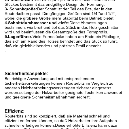
Stückes bestimmt das endgültige Design der Formung.
3- Schankgröße:
Der Schaft ist der Teil des Bits, der in den
Routerkolben passt. Die gängigen Größen sind 1/4 "und 1/2",
wobei die größere Größe mehr Stabilität beim Betrieb bietet.
4.Schnittdurchmesser und -tiefe:
Diese Abmessungen
bestimmen, wie breit und tief das Stück in das Holz geschnitten
wird und beeinflussen die Gesamtgröße des Formprofils.
5.Lagerführer:
Viele Formstücke haben am Ende ein Pilotlager,
das sich am Rand des Holzes befindet und das Stück so führt,
daß ein gleichbleibendes und präzises Profil entsteht.
.
Sicherheitsaspekte:
Bei richtiger Anwendung und mit entsprechenden
Sicherheitsvorkehrungen können Routerbits im Vergleich zu
anderen Holzbearbeitungswerkzeugen sicherer eingesetzt
werden.solange der Holzarbeiter geeignete Techniken anwendet
und geeignete Sicherheitsmaßnahmen ergreift.
Effizienz:
Routerbits sind so konzipiert, daß sie Material schnell und
effizient entfernen können, so daß Holzarbeiter ihre Aufgaben
schneller erledigen können.Diese erhöhte Effizienz kann dazu