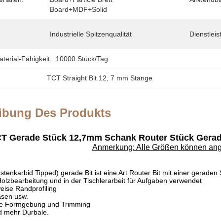
Board+MDF+solid
Industrielle Spitzenqualität
Dienstlei
erial-Fähigkeit:
10000 Stück/Tag
TCT Straight Bit 12
, 
7 mm Stange
ibung Des Produkts
T Gerade Stück 12,7mm Schank Router Stück Gera
Anmerkung: Alle Größen können an
stenkarbid Tipped) gerade Bit ist eine Art Router Bit mit einer geraden
 Holzbearbeitung und in der Tischlerarbeit für Aufgaben verwendet
weise Randprofiling
äsen usw.
ne Formgebung und Trimming
d mehr Durbale.