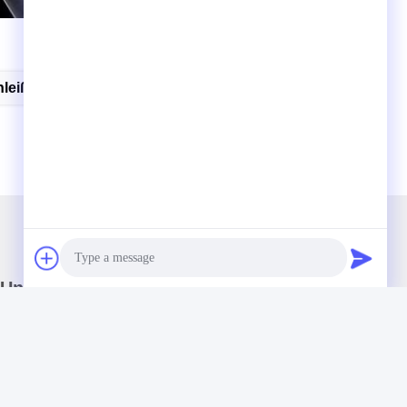
aight BitTCT Straight BitTCT Straight BitTCT Straight BitTCT
 BitTCT Straight BitTCT Straight Bit
leißschutz-Fräser Mit Gerader Kante
Unser Newsletter
Abonnieren Sie unseren Newsletter für Rabatte und mehr.
Photo
Video Call