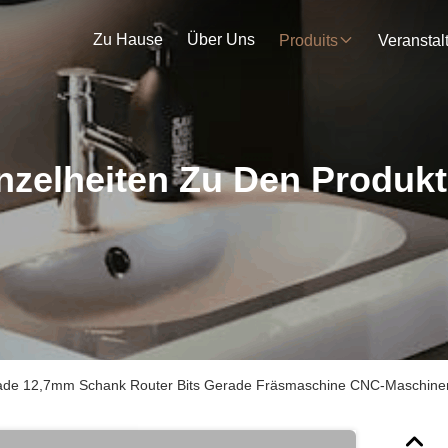
Zu Hause
Über Uns
Produits
nzelheiten Zu Den Produk
ade 12,7mm Schank Router Bits Gerade Fräsmaschine CNC-Maschin