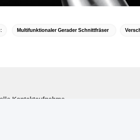
TCT Straight BitTCT Straight BitTCT Straight BitTCT Straight BitTCT Str
traight BitTCT Straight BitTCT Straight BitTCT Straight BitTCT Straight
:
Multifunktionaler Gerader Schnittfräser
Versch
elle Kontaktaufnahme
nschrift
ndustrielle Entwicklungszone Guanyao, Stadt Shishan, Stadt
oshan