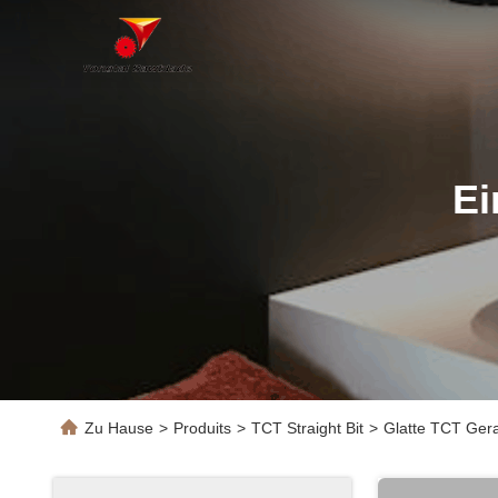
Ei
Zu Hause
>
Produits
>
TCT Straight Bit
>
Glatte TCT Ger