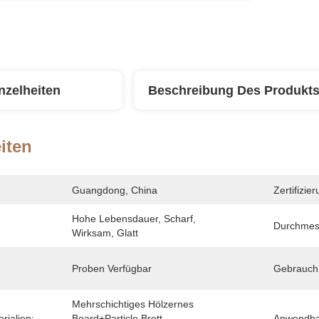
nzelheiten
Beschreibung Des Produkt
iten
Guangdong, China
Zertifizier
Hohe Lebensdauer, Scharf, 
Durchmes
Wirksam, Glatt
Proben Verfügbar
Gebrauch
Mehrschichtiges Hölzernes 
rialien:
Board+particle Brett 
Anwendba