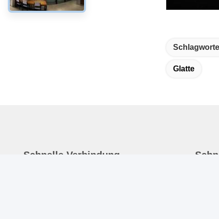
TCT Straight Bit
Straight BitTCT S
Schlagworte
Glatte
Schnelle Verbindung
Schn
Zu Hause
A
I
Produits
F
Über Uns