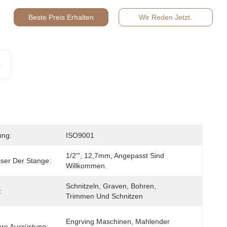
Beste Preis Erhalten
Wir Reden Jetzt.
s
ung:
ISO9001
1/2'", 12,7mm, Angepasst Sind 
ser Der Stange:
Willkommen.
Schnitzeln, Graven, Bohren, 
:
Trimmen Und Schnitzen
Engrving Maschinen, Mahlender 
re Ausrüstung: