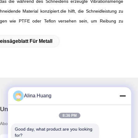
n, das die während des Schneidens erzeugte Vibrationsmenge
idende Material konzipiert.die hilft, die Schneidleistung zu
ngen wie PTFE oder Teflon versehen sein, um Reibung zu
eissägeblatt Für Metall
Alina Huang
Unser Newsletter
8:36 PM
Abonnieren Sie unseren Newsletter für Rabatte und mehr.
Good day, what product are you looking 
for?