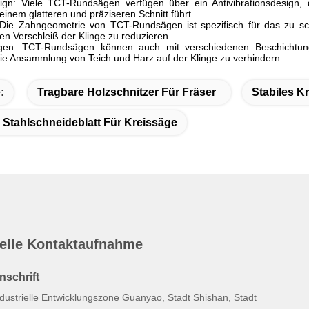
esign: Viele TCT-Rundsägen verfügen über ein Antivibrationsdesig
einem glatteren und präziseren Schnitt führt.
ie Zahngeometrie von TCT-Rundsägen ist spezifisch für das zu schne
en Verschleiß der Klinge zu reduzieren.
ungen: TCT-Rundsägen können auch mit verschiedenen Beschichtu
ie Ansammlung von Teich und Harz auf der Klinge zu verhindern.
:
Tragbare Holzschnitzer Für Fräser
Stabiles Kr
 Stahlschneideblatt Für Kreissäge
elle Kontaktaufnahme
nschrift
ndustrielle Entwicklungszone Guanyao, Stadt Shishan, Stadt