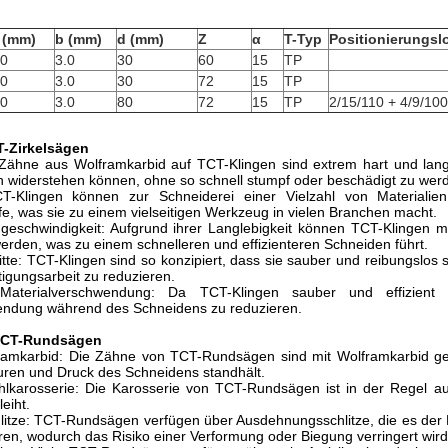
 (mm)
b (mm)
d (mm)
Z
α
T-Typ
Positionierungsl
.0
3.0
30
60
15
TP
.0
3.0
30
72
15
TP
.0
3.0
80
72
15
TP
2/15/110 + 4/9/100
T-Zirkelsägen
 Zähne aus Wolframkarbid auf TCT-Klingen sind extrem hart und lan
en widerstehen können, ohne so schnell stumpf oder beschädigt zu werd
TCT-Klingen können zur Schneiderei einer Vielzahl von Materialie
e, was sie zu einem vielseitigen Werkzeug in vielen Branchen macht.
geschwindigkeit: Aufgrund ihrer Langlebigkeit können TCT-Klingen 
erden, was zu einem schnelleren und effizienteren Schneiden führt.
tte: TCT-Klingen sind so konzipiert, dass sie sauber und reibungslo
tigungsarbeit zu reduzieren.
 Materialverschwendung: Da TCT-Klingen sauber und effizien
endung während des Schneidens zu reduzieren.
TCT-Rundsägen
amkarbid: Die Zähne von TCT-Rundsägen sind mit Wolframkarbid gefüll
ren und Druck des Schneidens standhält.
lkarosserie: Die Karosserie von TCT-Rundsägen ist in der Regel aus
eiht.
itze: TCT-Rundsägen verfügen über Ausdehnungsschlitze, die es der K
ren, wodurch das Risiko einer Verformung oder Biegung verringert wird