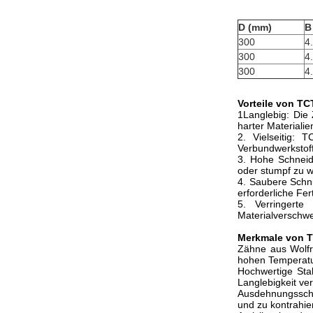
D (mm)
B
300
4
300
4
300
4
Vorteile von TC
1Langlebig: Die
harter Materiali
2. Vielseitig: 
Verbundwerkstoff
3. Hohe Schneid
oder stumpf zu w
4. Saubere Schni
erforderliche Fer
5. Verringerte
Materialverschw
Merkmale von 
Zähne aus Wolfr
hohen Temperatu
Hochwertige Stah
Langlebigkeit verl
Ausdehnungsschl
und zu kontrahie