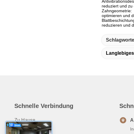
Antivibrationsd
reduziert und zu 
Zahngeometrie: D
optimieren und d
Blattbeschicht
reduzieren und d
Schlagworte
Langlebiges
Schnelle Verbindung
Schn
Zu Hause
A
I
Produits