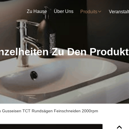
Zu Hause
Über Uns
Produits
nzelheiten Zu Den Produk
m Gusseisen TCT Rundsägen Feinschneiden 2000rpm