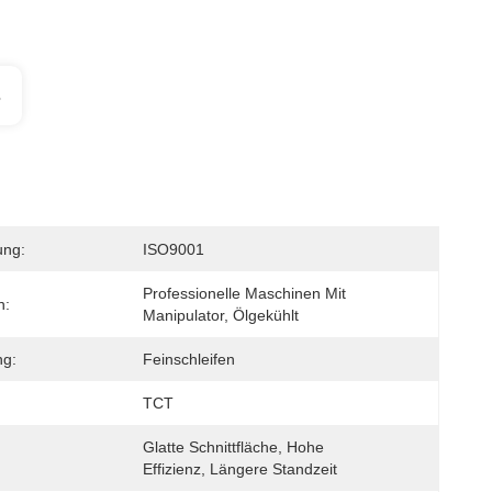
s
ung:
ISO9001
Professionelle Maschinen Mit 
n:
Manipulator, Ölgekühlt
g:
Feinschleifen
TCT
Glatte Schnittfläche, Hohe 
Effizienz, Längere Standzeit