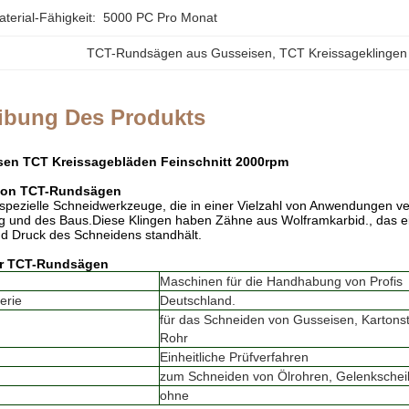
erial-Fähigkeit:
5000 PC Pro Monat
TCT-Rundsägen aus Gusseisen
, 
TCT Kreissageklingen 
ibung Des Produkts
en TCT Kreissagebläden Feinschnitt 2000rpm
von TCT-Rundsägen
pezielle Schneidwerkzeuge, die in einer Vielzahl von Anwendungen ve
g und des Baus.Diese Klingen haben Zähne aus Wolframkarbid., das ein
d Druck des Schneidens standhält.
für TCT-Rundsägen
Maschinen für die Handhabung von Profis
erie
Deutschland.
für das Schneiden von Gusseisen, Kartonsta
Rohr
Einheitliche Prüfverfahren
zum Schneiden von Ölrohren, Gelenkschei
ohne