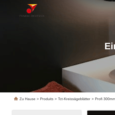
Ei
Zu Hause
>
Produits
>
Tct-Kreissägeblätter
>
Profi 300m