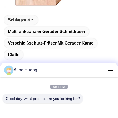
Schlagworte:
Multifunktionaler Gerader Schnittfräser
Verschleißschutz-Fräser Mit Gerader Kante
Glatte
Alina Huang
Schnelle Kontaktaufnahme
5:53 PM
Good day, what product are you looking for?
Anschrift
Industrielle Entwicklungszone Guanyao, Stadt Shishan,
Stadt Foshan