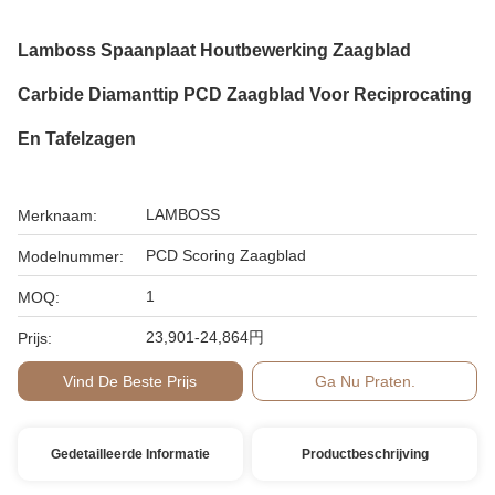
Lamboss Spaanplaat Houtbewerking Zaagblad
Carbide Diamanttip PCD Zaagblad Voor Reciprocating
En Tafelzagen
LAMBOSS
Merknaam:
PCD Scoring Zaagblad
Modelnummer:
1
MOQ:
23,901-24,864円
Prijs:
Vind De Beste Prijs
Ga Nu Praten.
Gedetailleerde Informatie
Productbeschrijving