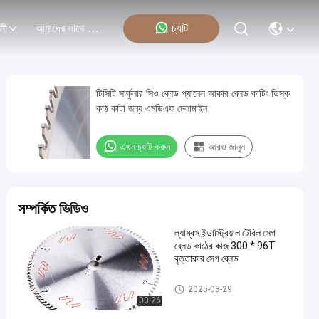
আমাদের সাথে যোগাযোগ
চ্যাট
লী
টিসিটি সার্কুলার সিও ব্লেড প্যানেল আকার ব্লেড কাটিং ডিস্ক
কাঠ কাটা জন্য এমডিএফ মেলামাইন
এখন চ্যাট করুন
আরও জানুন
সম্পর্কিত ভিডিও
ল্যাম্বস ইন্ডাস্ট্রিয়াল টেবিল সেগ
ব্লেড কাঠের কাজ 300 * 96T
বৃত্তাকার সেগ ব্লেড
TCT সার্কুলার করাত ব্লেড
2025-03-29
00:26