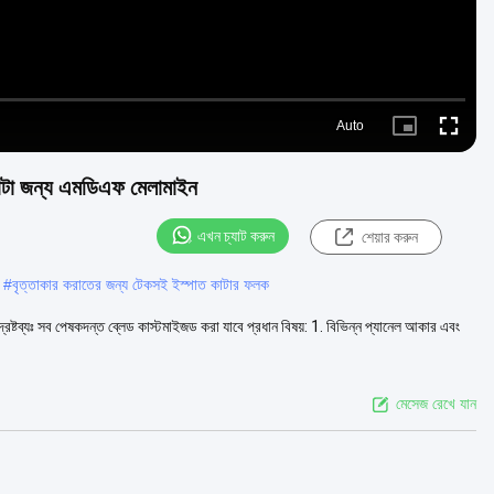
Auto
Picture-
Fullscre
in-
Picture
 কাটা জন্য এমডিএফ মেলামাইন
এখন চ্যাট করুন
শেয়ার করুন
#
বৃত্তাকার করাতের জন্য টেকসই ইস্পাত কাটার ফলক
্রষ্টব্যঃ সব পেষকদন্ত ব্লেড কাস্টমাইজড করা যাবে প্রধান বিষয়: 1. বিভিন্ন প্যানেল আকার এবং
মেসেজ রেখে যান