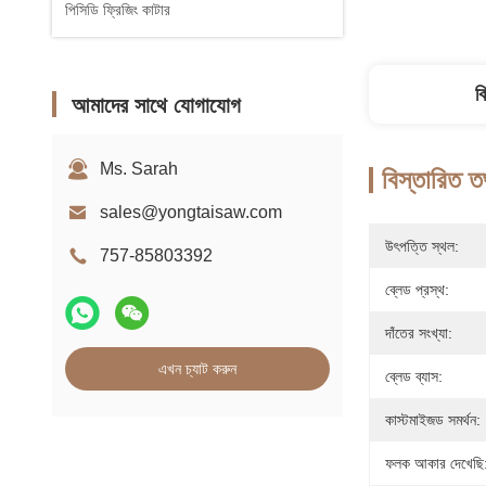
পিসিডি ফ্রিজিং কাটার
ব
আমাদের সাথে যোগাযোগ
Ms. Sarah
বিস্তারিত ত
sales@yongtaisaw.com
উৎপত্তি স্থল:
757-85803392
ব্লেড প্রস্থ:
দাঁতের সংখ্যা:
এখন চ্যাট করুন
ব্লেড ব্যাস:
কাস্টমাইজড সমর্থন:
ফলক আকার দেখেছি