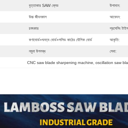
বৃত্তাকার SAW ব্লেড
উপাদান:
উচ্চ জীবনকাল
আবেদন:
চমৎকার
প্রসেসিং টাই
কণাবোর্ড+ঘনত্ব বোর্ড+সলিড কাঠের যৌগিক বোর্ড
আকৃতি:
নমুনা উপলব্ধ
সেবা:
CNC saw blade sharpening machine
, 
oscillation saw bl