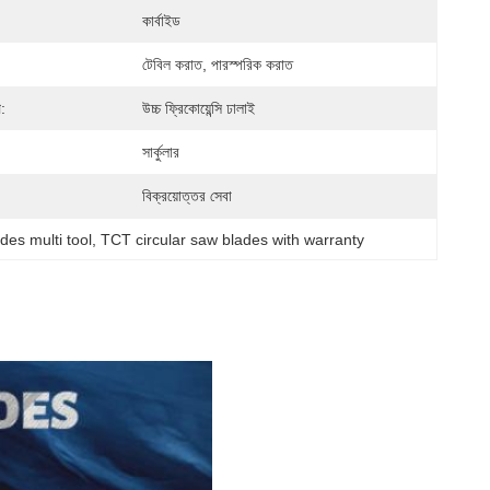
কার্বাইড
টেবিল করাত, পারস্পরিক করাত
প:
উচ্চ ফ্রিকোয়েন্সি ঢালাই
সার্কুলার
বিক্রয়োত্তর সেবা
ades multi tool
, 
TCT circular saw blades with warranty