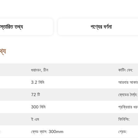
িস্তারিত তথ্য
পণ্যের বর্ণনা
থ্য
গুয়াংডং, চীন
কাটিং বেধ:
3.2 মিমি
আরবার আকার
72 টি
ব্লেডের দৈর্ঘ্য:
300 মিমি
প্রক্রিয়ার ধর
ই এম
ফিনিশিং:
:
ব্লেড ব্যাস: 300mm
গ্রেড: