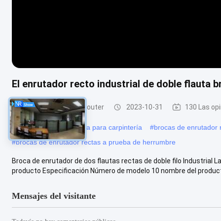
El enrutador recto industrial de doble flauta 
pedazos rectos del router
2023-10-31
130 Las op
#
Cortador de flauta recta para carpintería
#
brocas de enrutador 
#
brocas de enrutador rectas a prueba de herrumbre
Broca de enrutador de dos flautas rectas de doble filo Industria
producto Especificación Número de modelo 10 nombre del producto
Mensajes del visitante