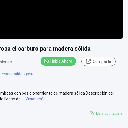
broca el carburo para madera sólida
Habla Ahora.
Compartir
iniones
rectas antidesgaste
l Lamboss con posicionamiento de madera sólida Descripción del
 Broca de ...
Visión más
Deja un mensaje.