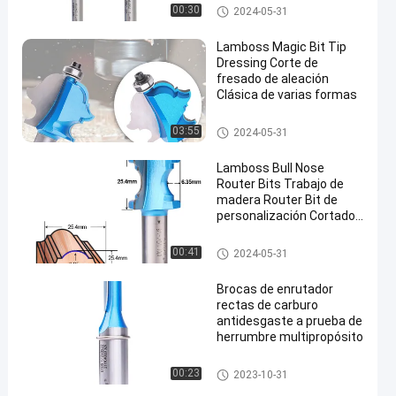
fresado
pedazos rectos del router
00:30
2024-05-31
Lamboss Magic Bit Tip
Dressing Corte de
fresado de aleación
Clásica de varias formas
pedazos rectos del router
03:55
2024-05-31
Lamboss Bull Nose
Router Bits Trabajo de
madera Router Bit de
personalización Cortador
de fresado
pedazos rectos del router
00:41
2024-05-31
Brocas de enrutador
rectas de carburo
antidesgaste a prueba de
herrumbre multipropósito
pedazos rectos del router
00:23
2023-10-31