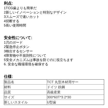
利点:
1TCG歯よりも簡単だ
2新しいイノベーションと特別なデザイン
3スムーズで速いカット
4切断する
5長い使用時間
安全性について:
1刃のガード
2緊急停止ボタン
3検出するセンサー
4障害物や不規則性について
5安全メカニズムは事故を防ぐのに役立ちます
6. 安全な職場環境を確保する
仕様:
製品名
TCT 丸型木材用サー
材料
ドイツ 鉄鋼
品質
高級産業
サイズ
300*60T*3.2*30
新しいスタイル
U型歯