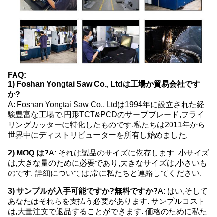
FAQ:
1) Foshan Yongtai Saw Co., Ltdは工場か貿易会社です
か?
A: Foshan Yongtai Saw Co., Ltdは1994年に設立された経
験豊富な工場で,円形TCT&PCDのサーブブレード,フライ
リングカッターに特化したものです.私たちは2011年から
世界中にディストリビューターを所有し始めました.
2) MOQ は?
A: それは製品のサイズに依存します. 小サイズ
は,大きな量のために必要であり,大きなサイズは,小さいも
のです. 詳細については,常に私たちと連絡してください.
3) サンプルが入手可能ですか?無料ですか?
A: はい,そして
あなたはそれらを支払う必要があります. サンプルコスト
は,大量注文で返品することができます. 価格のために私た