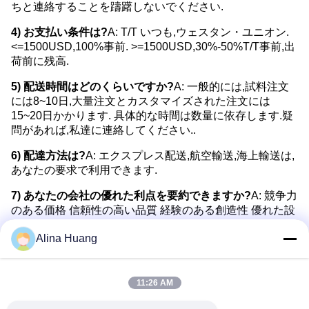
ちと連絡することを躊躇しないでください.
4) お支払い条件は?
A: T/T いつも,ウェスタン・ユニオン.
<=1500USD,100%事前. >=1500USD,30%-50%T/T事前,出
荷前に残高.
5) 配送時間はどのくらいですか?
A: 一般的には,試料注文
には8~10日,大量注文とカスタマイズされた注文には
15~20日かかります. 具体的な時間は数量に依存します.疑
問があれば,私達に連絡してください..
6) 配達方法は?
A: エクスプレス配送,航空輸送,海上輸送は,
あなたの要求で利用できます.
7) あなたの会社の優れた利点を要約できますか?
A: 競争力
のある価格 信頼性の高い品質 経験のある創造性 優れた設
備
Alina Huang
TCT Circular Saw BladesTCT Circular Saw BladesTCT Circular
Saw BladesTCT Circular Saw BladesTCT Circular Saw
BladesTCT Circular Saw BladesTCT Circular Saw BladesTCT
Circular Saw BladesTCT Circular Saw BladesTCT Circular Saw
BladesTCT Circular Saw BladesTCT Circular Saw BladesTCT
11:26 AM
Circular Saw Blades