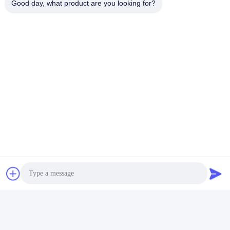
Good day, what product are you looking for?
タグ:
ルーター用ポータブル木彫りビット、金属用安定丸鋸刃、
木材切断 TCT 丸型サーブ刃
切断ディスク TCT 円形刀片
迅速な連絡
アドレス
佛山市石山鎮工業開発区関陽
テレ
86-757-85803392