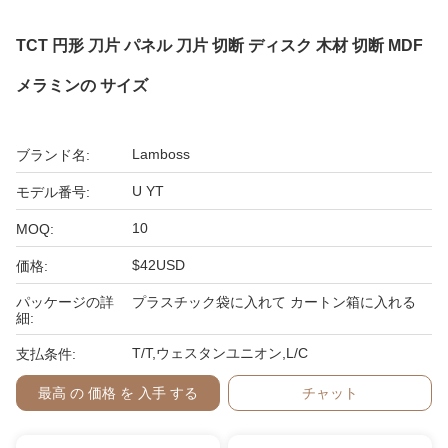
TCT 円形 刀片 パネル 刀片 切断 ディスク 木材 切断 MDF
メラミンの サイズ
Lamboss
ブランド名:
U YT
モデル番号:
10
MOQ:
$42USD
価格:
パッケージの詳
プラスチック袋に入れて カートン箱に入れる
細:
T/T,ウェスタンユニオン,L/C
支払条件:
最高 の 価格 を 入手 する
チャット