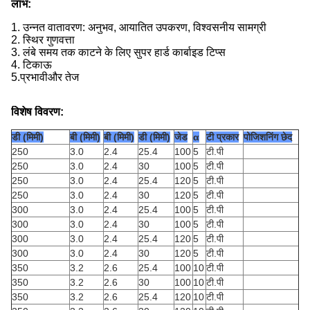
लाभ:
1. उन्नत वातावरण: अनुभव, आयातित उपकरण, विश्वसनीय सामग्री
2. स्थिर गुणवत्ता
3. लंबे समय तक काटने के लिए सुपर हार्ड कार्बाइड टिप्स
4. टिकाऊ
5.
प्रभावी
और तेज
विशेष विवरण:
डी (मिमी)
बी (मिमी)
बी (मिमी)
डी (मिमी)
जेड
α
टी प्रकार
पोजिशनिंग छेद
250
3.0
2.4
25.4
100
5
टी.पी
250
3.0
2.4
30
100
5
टी.पी
250
3.0
2.4
25.4
120
5
टी.पी
250
3.0
2.4
30
120
5
टी.पी
300
3.0
2.4
25.4
100
5
टी.पी
300
3.0
2.4
30
100
5
टी.पी
300
3.0
2.4
25.4
120
5
टी.पी
300
3.0
2.4
30
120
5
टी.पी
350
3.2
2.6
25.4
100
10
टी.पी
350
3.2
2.6
30
100
10
टी.पी
350
3.2
2.6
25.4
120
10
टी.पी