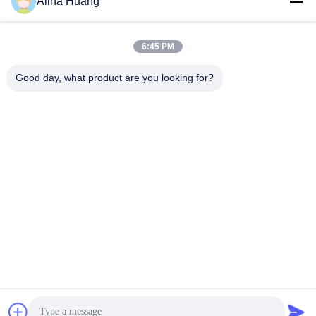
Alina Huang
6:45 PM
त्वरित संपर्क
Good day, what product are you looking for?
पता
औद्योगिक विकास क्षेत्र गुआनाओ, शिशन टाउन, फोशान सिटी
टेलीफोन
86-757-85803392
ईमेल
sales@yongtaisaw.com
गोपनीयता नीति
|
साइटमैप
| चीन अच्छा गुणवत्ता TCT सर्कुलर सॉ ब्लेड्स आपूर्तिकर्ता.
कॉपीराइट © 2022-2026 Foshan Nanhai Yongtai Saw Co., Ltd . सब