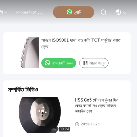
আমাদের সাথে যোগাযোগ
চ্যাট
লী
আবরণ ISO9001 ছাড়া ধাতু কাটা TCT সার্কুলার করাত
ব্লেড
এখন চ্যাট করুন
আরও জানুন
সম্পর্কিত ভিডিও
HSS Co5 মেটাল সার্কুলার সিও
ব্লেড কালো সিও ব্লেড আয়রন
অক্সাইড লেপ
ধাতু বৃত্তাকার করাত ব্লেড
2023-10-25
00:24