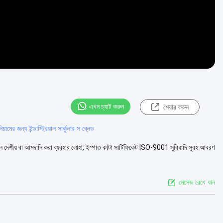
এখন চ্যাট করুন
শেয়ার করুন
িয়ামের জন্য ইন্ডাস্ট্রিয়াল সার্কুলার স ব্লেড
িল দেশীয় বা আমদানি করা ব্যবহার লোহা, ইস্পাত কাটা সার্টিফিকেট ISO-9001 সুবিধাদি সুবহ আবরণ
মেসেজ রেখে যান