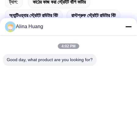
ট্যাগ:
কাঠের কাজ করা স্ট্রেইট বাঁশি কাটার
অ্যান্টিওয়্যার স্ট্রেইট রাউটার বিট
রাস্টপ্রুফ স্ট্রেইট রাউটার বিট
Alina Huang
4:02 PM
দ্রুত যোগাযোগ
Good day, what product are you looking for?
ঠিকানা
শিল্প উন্নয়ন অঞ্চল গুয়ানিয়াও, শিশান টাউন, ফোশান সিটি
টেলিফোন
86-757-85803392
ই-মেইল
sales@yongtaisaw.com