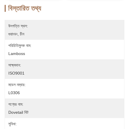
বিস্তারিত তথ্য
উৎপত্তি স্থল:
গুয়াংডং, চীন
পরিচিতিমুলক নাম:
Lamboss
সাক্ষ্যদান:
ISO9001
মডেল নম্বার:
L0306
পণ্যের নাম:
Dovetail বিট
সুবিধা: