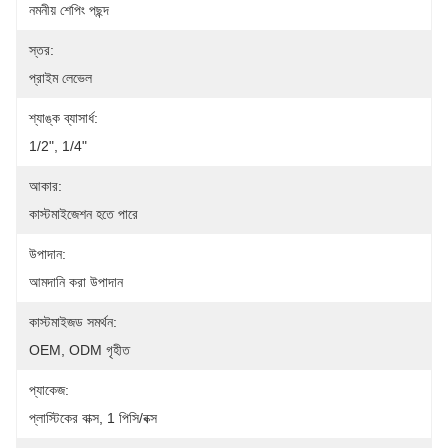
নমনীয় শেপিং পছন্দ
স্তর:
প্রাইম লেভেল
শ্যাঙ্ক ব্যাসার্ধ:
1/2", 1/4"
আকার:
কাস্টমাইজেশন হতে পারে
উপাদান:
আমদানি করা উপাদান
কাস্টমাইজড সমর্থন:
OEM, ODM গৃহীত
প্যাকেজ:
প্লাস্টিকের বাক্স, 1 পিসি/বক্স