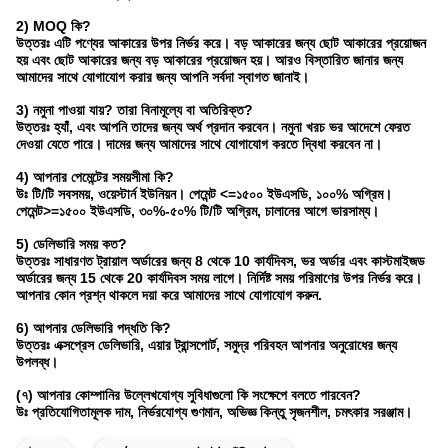
2) MOQ কি?
উত্তরঃ এটি পণ্যের আকারের উপর নির্ভর করে। বড় আকারের জন্য ছোট আকারের প্রয়োজন
হয় এবং ছোট আকারের জন্য বড় আকারের প্রয়োজন হয়। আরও বিস্তারিত জানার জন্য
আমাদের সাথে যোগাযোগ করার জন্য আপনি সর্বদা স্বাগত জানাই।
3) নমুনা পাওয়া যায়? তারা বিনামূল্যে বা অতিরিক্ত?
উত্তরঃ হ্যাঁ, এবং আপনি তাদের জন্য অর্থ প্রদান করবেন। নমুনা খরচ ভর আদেশে ফেরত
দেওয়া যেতে পারে। দামের জন্য আমাদের সাথে যোগাযোগ করতে দ্বিধা করবেন না।
4) আপনার পেমেন্টের সময়সীমা কি?
উঃ টি/টি সবসময়, ওয়েস্টার্ন ইউনিয়ন। পেমেন্ট <=১৫০০ ইউএসডি, ১০০% অগ্রিম।
পেমেন্ট>=১৫০০ ইউএসডি, ৩০%-৫০% টি/টি অগ্রিম, চালানের আগে ভারসাম্য।
5) ডেলিভারি সময় কত?
উত্তরঃ সাধারণত ট্রায়াল অর্ডারের জন্য 8 থেকে 10 কার্যদিবস, ভর অর্ডার এবং কাস্টমাইজড
অর্ডারের জন্য 15 থেকে 20 কার্যদিবস সময় লাগে। নির্দিষ্ট সময় পরিমাণের উপর নির্ভর করে।
আপনার কোন প্রশ্ন থাকলে দয়া করে আমাদের সাথে যোগাযোগ করুন.
6) আপনার ডেলিভারি পদ্ধতি কি?
উত্তরঃ এক্সপ্রেস ডেলিভারি, এয়ার ট্রান্সপোর্ট, সমুদ্র পরিবহন আপনার অনুরোধের জন্য
উপলব্ধ।
(৭) আপনার কোম্পানির উল্লেখযোগ্য সুবিধাগুলো কি সংক্ষেপে বলতে পারবেন?
উঃ প্রতিযোগিতামূলক দাম, নির্ভরযোগ্য গুণমান, অভিজ্ঞ কিন্তু সৃজনশীল, চমৎকার সরঞ্জাম।