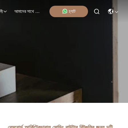
আমাদের সাথে যোগাযোগ
চ্যাট
লী
বেসবোর্ড আর্কিটেকচারাল মোল্ডিং রাউটার বিটগুলির জন্য দুটি