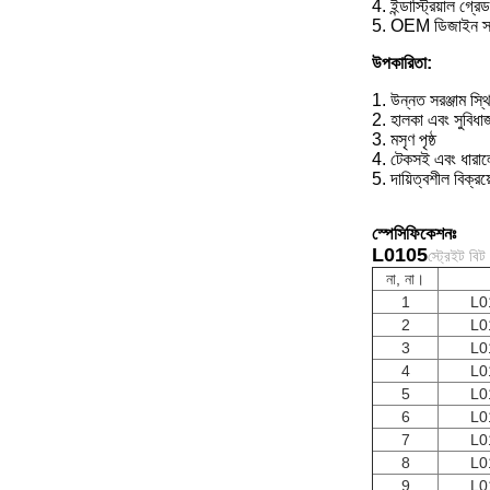
4. ইন্ডাস্ট্রিয়াল গ্রেড
5. OEM ডিজাইন স্
উপকারিতা:
1. উন্নত সরঞ্জাম স্থ
2. হালকা এবং সুবিধ
3. মসৃণ পৃষ্ঠ
4. টেকসই এবং ধারা
5. দায়িত্বশীল বিক্রয
স্পেসিফিকেশনঃ
L0105
স্ট্রেইট বিট
না, না।
1
L0
2
L0
3
L0
4
L0
5
L0
6
L0
7
L0
8
L0
9
L0