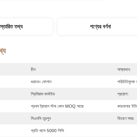
িস্তারিত তথ্য
পণ্যের বর্ণনা
থ্য
চীন
সাক্ষ্যদান:
গুয়াংডং ফোশান
পরিচিতিমুলক 
প্রিমিয়াম কার্বাইড
প্রয়োগ:
প্রথম ট্রায়াল স্টক কোন MOQ আছে
কারখানার ইতি
সিএনসি তুরপুন
বিতরণ সময়:
প্রতি মাসে 5000 পিসি