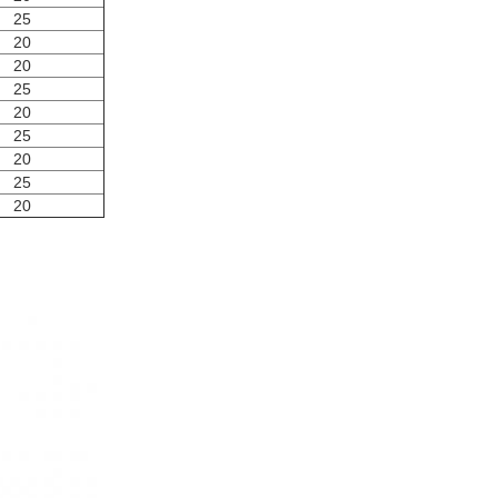
25
20
20
25
20
25
20
25
20