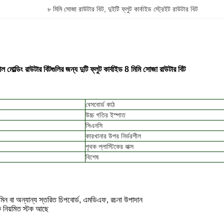
৮ মিমি সোজা রাউটার বিট
, 
দুইটি ফ্লুট কার্বাইড স্ট্রেইট রাউটার বিট
ল মোল্ডিং রাউটার বিটগুলির জন্য দুটি ফ্লুট কার্বাইড 8 মিমি সোজা রাউটার বিট
বেসবোর্ড কাঠ
উচ্চ গতির ইস্পাত
সিএনসি
কারখানার উপর নির্ভরশীল
পৃথক প্লাস্টিকের বাক্স
বিশেষ
মিন বা অন্যান্য স্তরিত চিপবোর্ড, এমডিএফ, রচনা উপাদান
ক নিয়মিত স্টক আছে