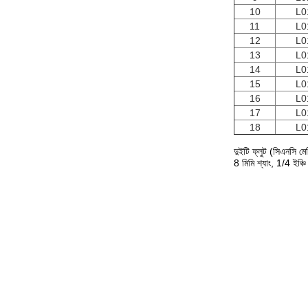
10
L0
11
L0
12
L0
13
L0
14
L0
15
L0
16
L0
17
L0
18
L0
দুইটি ফ্লুট (সিএনসি মে
8 মিমি শ্যাং, 1/4 ইঞ্চি 