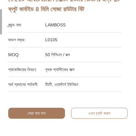
ফ্লুট কার্বাইড 8 মিমি সোজা রাউটার বিট
ব্র্যান্ড নাম:
LAMBOSS
মডেল নম্বর:
L0105
MOQ:
50 পিসিএস / বক্স
প্যাকেজিংয়ের বিবরণ:
পৃথক প্লাস্টিকের বাক্স
অর্থ প্রদানের শর্তাবলী:
টি/টি, ওয়েস্টার্ন ইউনিয়ন
সেরা দাম পান
এখন চ্যাট করুন