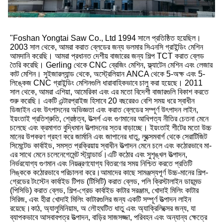
"Foshan Yongtai Saw Co., Ltd 1994 সালে প্রতিষ্ঠিত হয়েছিল। 
2003 সাল থেকে, আমরা করাত ব্লেডের জন্য ভলমার সিএনসি গ্রাইন্ডিং মেশিন 
আমদানি করেছি। আমরা প্রধানত দেশীয় বাজারের জন্য শিল্প TCT করাত ব্লেড 
তৈরি করেছি। Gerling থেকে CNC ব্রেজিং মেশিন, ফ্ল্যাটেন মেশিন এবং লেজার 
কাট মেশিন। সুইজারল্যান্ড থেকে, অস্ট্রেলিয়ান ANCA থেকে 5-অক্ষ এবং 5-
লিঙ্কেজ CNC গ্রাইন্ডিং মেশিনগুলি ধারাবাহিকভাবে চালু করা হয়েছে। 2011 
সাল থেকে, আমরা এশিয়া, আমেরিকা এবং এর মতো বিদেশী বাজারগুলি বিকাশ করতে 
শুরু করেছি। একটি এন্টারপ্রাইজ হিসাবে 20 বছরেরও বেশি সময় ধরে স্বাধীন 
ডিজাইন এবং উৎপাদনের অভিজ্ঞতা এবং করাত ব্লেডের সম্পূর্ণ উৎপাদন লাইন, 
ইয়ংতাই প্রতিশ্রুতি, শ্রেষ্ঠত্ব, উত্সর্গ এবং গুণমানের আধিপত্য নীতির চেতনা মেনে 
চলেছে এবং ক্রমাগত বুদ্ধিমান উত্পাদনের স্তর বাড়াচ্ছে। ইয়ংতাই শীটের মতো উচ্চ 
মানের উপকরণ গ্রহণ করে জার্মানি এবং জাপানের ধাতু, লুক্সেমবার্গ থেকে সেরাটিজিট 
সিমেন্টেড কার্বাইড, সমস্ত প্রক্রিয়ায় স্বাধীন উত্পাদন মেনে চলে এবং কঠোরভাবে মা-
এর সাথে মেনে চলেনেগেমেন্ট স্ট্যান্ডার্ড।এটি কঠোর এবং সুশৃঙ্খল উত্পাদন, 
নির্ভরযোগ্য গুণমান এবং নিয়ন্ত্রণযোগ্য বিতরণের সময় নিশ্চিত করতে প্রতিটি 
লিঙ্ককে কঠোরভাবে পরিচালনা করে।আমাদের কাছে সামঞ্জস্যপূর্ণ উচ্চ-মানের শিল্প-
গ্রেডের টংস্টেন কার্বাইড টিপড (টিসিটি) করাত ব্লেড, পলি ক্রিস্টালাইন ডায়মন্ড 
(পিসিডি) করাত ব্লেড, শিল্প-গ্রেড কার্বাইড কাটার সরঞ্জাম, খোদাই মিলিং কাটার 
সিরিজ, এবং হীরা খোদাই মিলিং কাটারগুলির জন্য একটি সম্পূর্ণ উত্পাদন লাইন 
রয়েছে।কাঠ, অ্যালুমিনিয়াম, অ লৌহঘটিত ধাতু এবং অ্যাক্রিলিক্সের জন্য, যা 
ব্যাপকভাবে আসবাবপত্র উত্পাদন, বাড়ির সাজসজ্জা, পরিবহন এবং অন্যান্য ক্ষেত্রে 