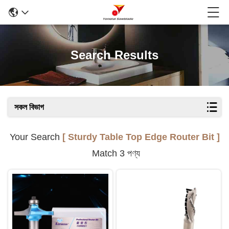
Search Results
সকল বিভাগ
Your Search
[ Sturdy Table Top Edge Router Bit ]
Match 3 পণ্য