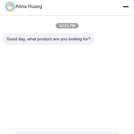
Alina Huang
12:31 PM
দ্রুত যোগাযোগ
Good day, what product are you looking for?
ঠিকানা
শিল্প উন্নয়ন অঞ্চল গুয়ানিয়াও, শিশান টাউন, ফোশান সিটি
টেলিফোন
86-757-85803392
ই-মেইল
sales@yongtaisaw.com
গোপনীয়তা নীতি
|
সাইট ম্যাপ
| চীন ভালো গুণমান TCT সার্কুলার করাত ব্লেড